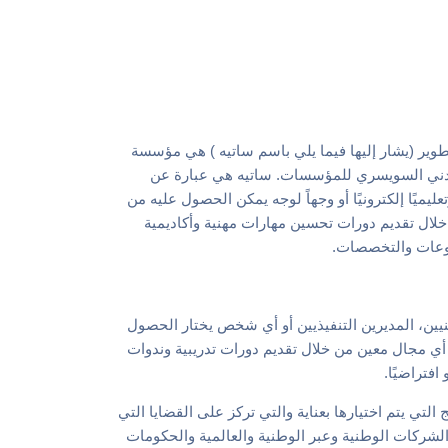
طو
ير
(يشار إليها فيما يلي باسم
ساتيه
) هي
مؤسسة
مدني السويسري للمؤسسات.
ساتيه
هي عبارة عن
ليميًا إلكترونيًا
أو وجهاً لوجه
يمكن
الحصول عليه
من
خلال
تقديم
دورات تحسين
مهارات
مهنية
وأكاديمية
عات والتخصصا
ت.
يين، المديرين التنفيذيين أو أي شخص يختار الحصول
أي مجال معين من خلال تقديم دورات تدريبية وندوات
و
افتراضيًا.
 التي يتم اختيارها بعناية والتي تركز على القضايا التي
الشركات الوطنية
وع
بر الوطنية والعالمية والحكومات