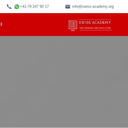
+41-79 247 90 17
info@swiss-academy.org
ال