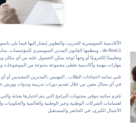
ا
لأكاديمية السويسرية للتدريب والتطو
ي
ر (يشار إليها فيما يلي باسم
de-Boel,1 ،
وينظمها القانون المدني السويسري لل
مؤسسات
.
ساتي
وتعليميًا إلكترونيًا
أو وجهاً لوجه
يمكن
الحصول عليه
من أي مكان و
مهارات
م
هنية
وأكاديمية
تغطي مجموعة متنوعة من الموضوعات وا
تلبي ساتيه احتياجات الطلاب , المهنيين ,المديرين التنفيذيين أو 
في أي مجال معين من خلال تقديم دورات تدريبية وندوات وورش عمل
تلتزم ساتيه بتوفير محتويات البرامج التي يتم اختيارها بعناية وال
اهتمامات الشركات الوطنية وعبر الوطنية والعالمية والحكومات
الأعمال الكبرى، في الحاضر والمستقبل